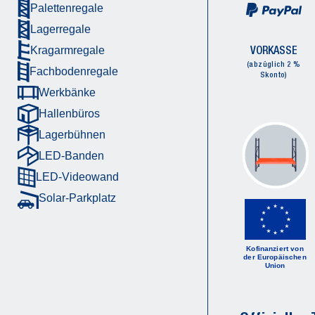
Palettenregale
Lagerregale
VORKASSE
Kragarmregale
(abzüglich 2 %
Fachbodenregale
Skonto)
Werkbänke
Hallenbüros
Lagerbühnen
LED-Banden
LED-Videowand
Solar-Parkplatz
Kofinanziert von
der Europäischen
Union