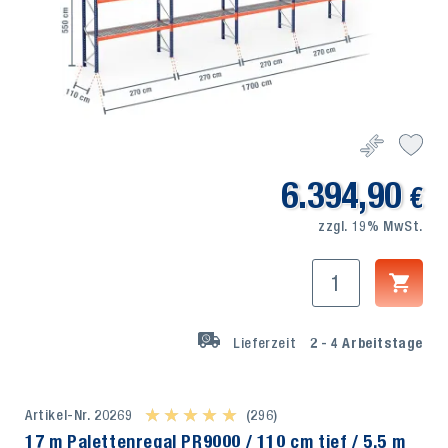
6.394,90
€
zzgl. 19% MwSt.
Lieferzeit
2 - 4
Arbeitstage
Artikel-Nr. 20269
★ ★ ★ ★ ★
★ ★ ★ ★ ★
(296)
17 m Palettenregal PR9000 / 110 cm tief / 5,5 m