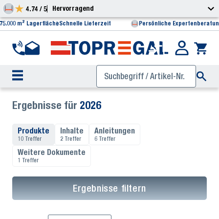
Hervorragend
4.74 / 5
75.000 m² Lagerfläche
Schnelle Lieferzeit
Persönliche Expertenberatu
Ergebnisse für
2026
Produkte
Inhalte
Anleitungen
10 Treffer
2 Treffer
6 Treffer
Weitere Dokumente
1 Treffer
Ergebnisse filtern