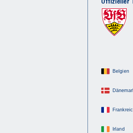
Offizieller
Belgien
Dänemar
Frankrei
Irland