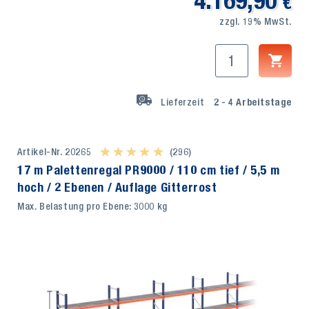
4.169,90
€
zzgl. 19% MwSt.
Lieferzeit
2 - 4
Arbeitstage
Artikel-Nr. 20265
★ ★ ★ ★ ★
★ ★ ★ ★ ★
(296)
17 m Palettenregal PR9000 / 110 cm tief / 5,5 m
hoch / 2 Ebenen / Auflage Gitterrost
Max. Belastung pro Ebene: 3000 kg