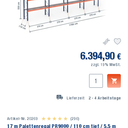
6.394,90
€
zzgl. 19% MwSt.
Lieferzeit
2 - 4
Arbeitstage
Artikel-Nr. 20269
★ ★ ★ ★ ★
★ ★ ★ ★ ★
(296)
17 m Palettenregal PR9000 / 110 cm tief / 5,5 m