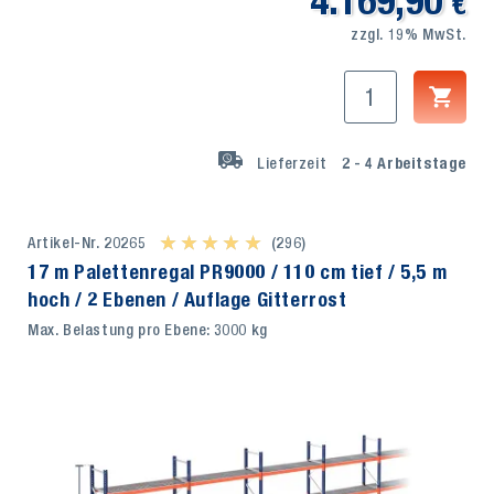
4.169,90
€
zzgl. 19% MwSt.
Lieferzeit
2 - 4
Arbeitstage
Artikel-Nr. 20265
★ ★ ★ ★ ★
★ ★ ★ ★ ★
(296)
17 m Palettenregal PR9000 / 110 cm tief / 5,5 m
hoch / 2 Ebenen / Auflage Gitterrost
Max. Belastung pro Ebene: 3000 kg