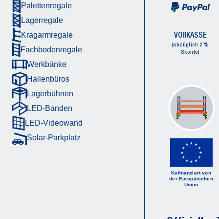
Palettenregale
Lagerregale
VORKASSE
Kragarmregale
(abzüglich 2 %
Fachbodenregale
Skonto)
Werkbänke
Hallenbüros
Lagerbühnen
LED-Banden
LED-Videowand
Solar-Parkplatz
Kofinanziert von
der Europäischen
Union