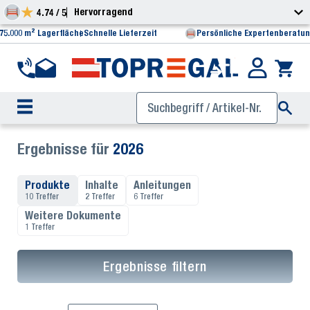
Hervorragend
4.74 / 5
75.000 m² Lagerfläche
Schnelle Lieferzeit
Persönliche Expertenberatu
Ergebnisse für
2026
Produkte
Inhalte
Anleitungen
10 Treffer
2 Treffer
6 Treffer
Weitere Dokumente
1 Treffer
Ergebnisse filtern