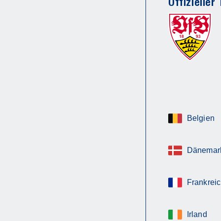
Offizieller
Belgien
Dänemar
Frankrei
Irland