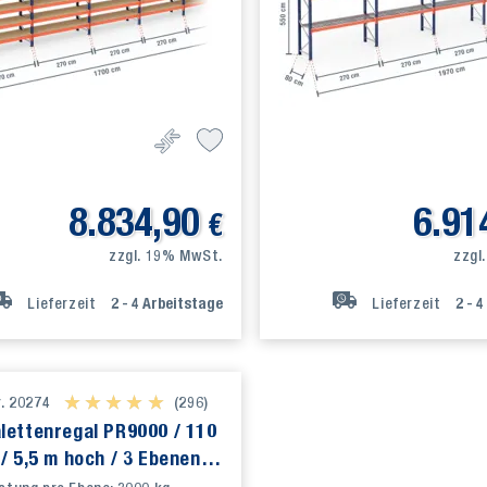
8.834,90
6.91
€
zzgl. 19% MwSt.
zzgl
Lieferzeit
2 - 4
Arbeitstage
Lieferzeit
2 - 4
r. 20274
★ ★ ★ ★ ★
★ ★ ★ ★ ★
(296)
lettenregal PR9000 / 110
 / 5,5 m hoch / 3 Ebenen
Europaletten