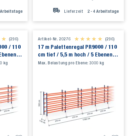
Arbeitstage
Lieferzeit
2 - 4
Arbeitstage
★ ★
★ ★
(296)
Artikel-Nr. 20276
★ ★ ★ ★ ★
★ ★ ★ ★ ★
(296)
000 / 110
17 m Palettenregal PR9000 / 110
 Ebenen
cm tief / 5,5 m hoch / 5 Ebenen
für 108 Europaletten
0 kg
Max. Belastung pro Ebene: 3000 kg