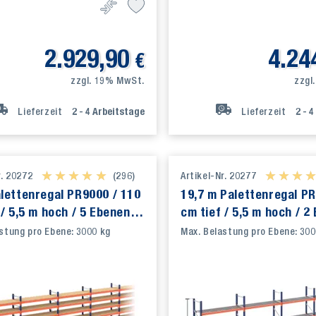
2.929,90
4.24
€
zzgl. 19% MwSt.
zzgl
Lieferzeit
2 - 4
Arbeitstage
Lieferzeit
2 - 4
r. 20272
★ ★ ★ ★ ★
★ ★ ★ ★ ★
(296)
Artikel-Nr. 20277
★ ★ ★ 
★ ★ ★ 
lettenregal PR9000 / 110
19,7 m Palettenregal PR
 / 5,5 m hoch / 5 Ebenen /
cm tief / 5,5 m hoch / 2
 Holz
Auflage Gitterrost
stung pro Ebene: 3000 kg
Max. Belastung pro Ebene: 300