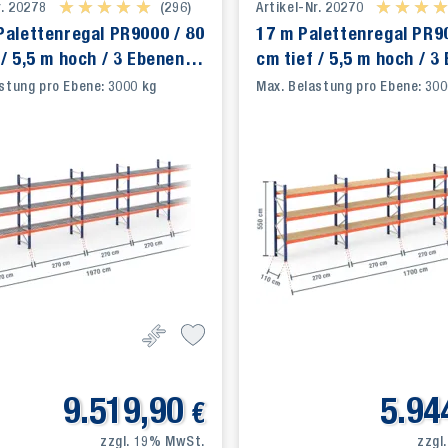
r. 20278
★ ★ ★ ★ ★
★ ★ ★ ★ ★
(296)
Artikel-Nr. 20270
★ ★ ★ 
★ ★ ★ 
Palettenregal PR9000 / 80
17 m Palettenregal PR9
 / 5,5 m hoch / 3 Ebenen /
cm tief / 5,5 m hoch / 3
 Gitterrost
Auflage Holz
stung pro Ebene: 3000 kg
Max. Belastung pro Ebene: 300
9.519,90
5.94
€
zzgl. 19% MwSt.
zzgl