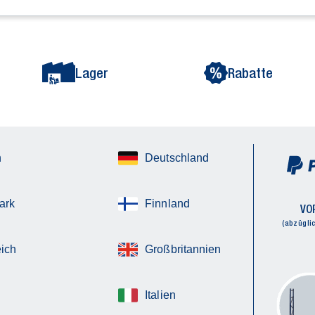
Lager
Rabatte
n
Deutschland
ark
Finnland
VO
(abzügli
ich
Großbritannien
Italien