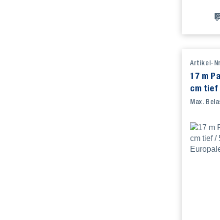
Artikel-N
17 m Pa
cm tief
für 54 
Max. Bela