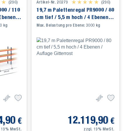
★ ★
★ ★
(296)
Artikel-Nr. 20279
★ ★ ★ ★ ★
★ ★ ★ ★ ★
(296)
000 / 110
19,7 m Palettenregal PR9000 / 80
 Ebenen /
cm tief / 5,5 m hoch / 4 Ebenen /
Auflage Gitterrost
0 kg
Max. Belastung pro Ebene: 3000 kg
4,90
12.119,90
€
€
. 19% MwSt.
zzgl. 19% MwSt.