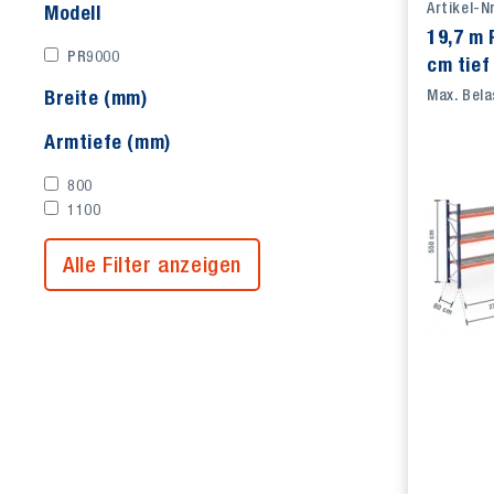
Artikel-N
Modell
19,7 m 
PR9000
cm tief
Auflage
Breite (mm)
Max. Bela
Armtiefe (mm)
800
1100
Alle Filter anzeigen