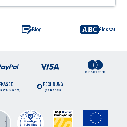
Blog
Glossar
RKASSE
RECHNUNG
ch 2 % Skonto)
(by mondu)