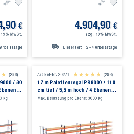
4,90
4.904,90
€
€
. 19% MwSt.
zzgl. 19% MwSt.
Arbeitstage
Lieferzeit
2 - 4
Arbeitstage
★ ★
★ ★
(296)
Artikel-Nr. 20271
★ ★ ★ ★ ★
★ ★ ★ ★ ★
(296)
9000 / 80
17 m Palettenregal PR9000 / 110
 Ebenen /
cm tief / 5,5 m hoch / 4 Ebenen /
Auflage Holz
0 kg
Max. Belastung pro Ebene: 3000 kg