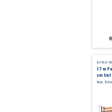
Artikel-N
17 m Pa
cm tief
Auflage
Max. Bela