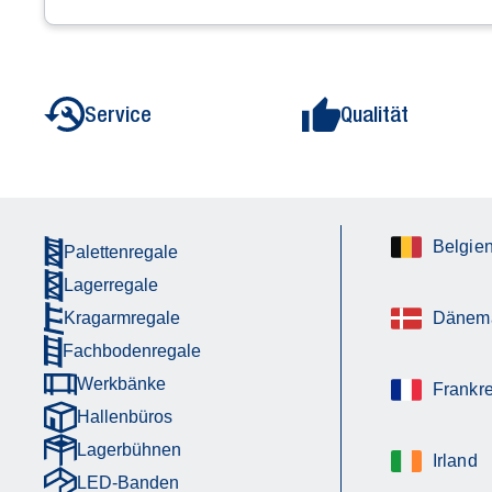
Service
Qualität
Belgie
Palettenregale
Lagerregale
Kragarmregale
Dänem
Fachbodenregale
Werkbänke
Frankre
Hallenbüros
Lagerbühnen
Irland
LED-Banden