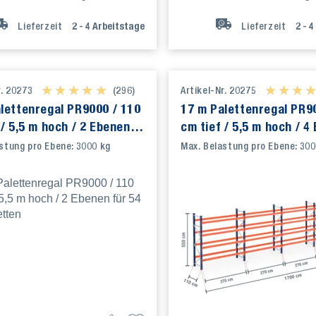
Lieferzeit
2 - 4
Arbeitstage
Lieferzeit
2 - 4
r. 20273
★ ★ ★ ★ ★
★ ★ ★ ★ ★
(296)
Artikel-Nr. 20275
★ ★ ★ 
★ ★ ★ 
lettenregal PR9000 / 110
17 m Palettenregal PR9
 / 5,5 m hoch / 2 Ebenen
cm tief / 5,5 m hoch / 4
Europaletten
für 90 Europaletten
stung pro Ebene: 3000 kg
Max. Belastung pro Ebene: 300