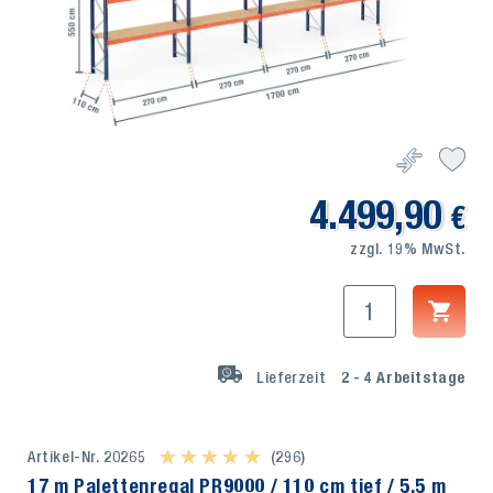
4.499,90
€
zzgl. 19% MwSt.
Lieferzeit
2 - 4
Arbeitstage
Artikel-Nr. 20265
★ ★ ★ ★ ★
★ ★ ★ ★ ★
(296)
17 m Palettenregal PR9000 / 110 cm tief / 5,5 m