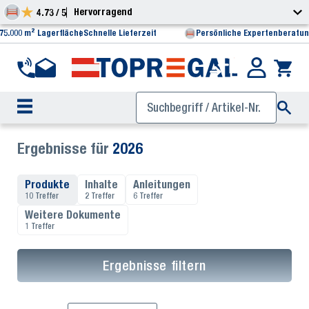
Hervorragend
4.73 / 5
75.000 m² Lagerfläche
Schnelle Lieferzeit
Persönliche Expertenberatu
Ergebnisse für
2026
Produkte
Inhalte
Anleitungen
10 Treffer
2 Treffer
6 Treffer
Weitere Dokumente
1 Treffer
Ergebnisse filtern