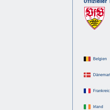
Offizieller
Belgien
Dänemar
Frankrei
Irland