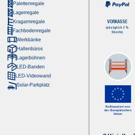
Palettenregale
Lagerregale
VORKASSE
Kragarmregale
(abzüglich 2 %
Fachbodenregale
Skonto)
Werkbänke
Hallenbüros
Lagerbühnen
LED-Banden
LED-Videowand
Solar-Parkplatz
Kofinanziert von
der Europäischen
Union