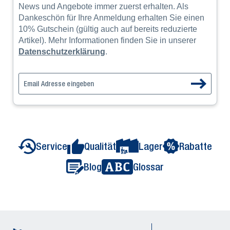
News und Angebote immer zuerst erhalten. Als
hohe Materialqualität
Dankeschön für Ihre Anmeldung erhalten Sie einen
zuverlässige Funktionalität
10% Gutschein (gültig auch auf bereits reduzierte
langlebige Konstruktion
Artikel). Mehr Informationen finden Sie in unserer
Einhaltung aller relevanten Sicherheitsnormen
Datenschutzerklärung
.
So erhalten Unternehmen eine Betriebsausstattung, die
langfristig zuverlässige Arbeitsprozesse im Lager, in der
Werkstatt oder in der Produktion unterstützt.
Was gehört zur Betriebsausstattung?
Zur Betriebsausstattung zählen alle Einrichtungen,
Maschinen und Werkzeuge, die für Arbeitsprozesse im
Service
Qualität
Lager
Rabatte
Unternehmen benötigt werden. Dazu gehören
beispielsweise Werkzeuge, Verpackungsgeräte,
Blog
Glossar
Maschinen, Werkstatteinrichtungen sowie Lagertechnik.
Was ist der Unterschied zwischen
Betriebsausstattung und
Betriebstechnik?