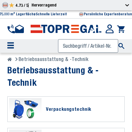
Hervorragend
4.73 / 5
75.000 m² Lagerfläche
Schnelle Lieferzeit
Persönliche Expertenberatu
Betriebsausstattung & -Technik
Betriebsausstattung & -
Technik
Verpackungstechnik