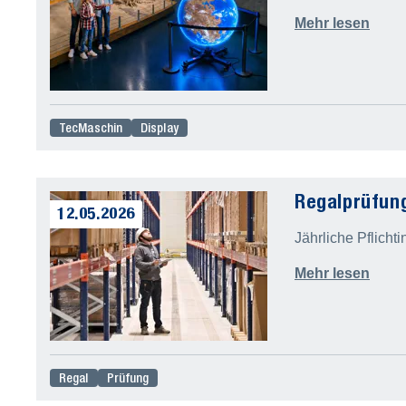
Mehr lesen
TecMaschin
Display
Regalprüfung
12.05.2026
Jährliche Pflich
Mehr lesen
Regal
Prüfung