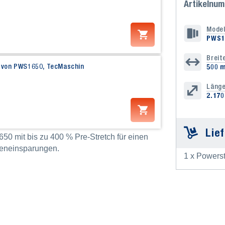
Artikelnu
Model
PWS1
Breit
nk von PWS1650, TecMaschin
500 
Läng
2.170
Lie
50 mit bis zu 400 % Pre-Stretch für einen
teneinsparungen.
1 x Powerst