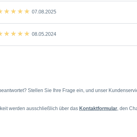
 ★ ★ ★ ★
 ★ ★ ★ ★
07.08.2025
 ★ ★ ★ ★
 ★ ★ ★ ★
08.05.2024
beantwortet? Stellen Sie Ihre Frage ein, und unser Kundenserv
keit werden ausschließlich über das
Kontaktformular
, den Cha