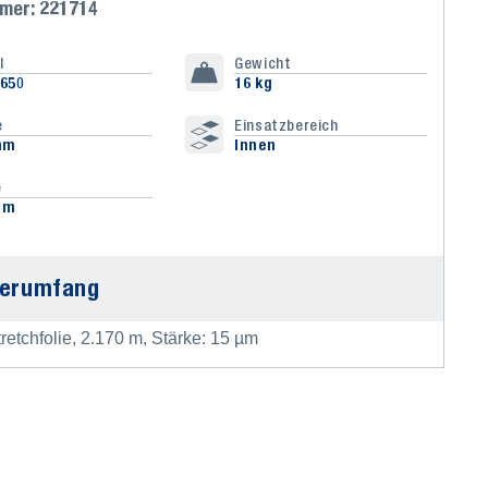
mmer: 221714
l
Gewicht
650
16 kg
e
Einsatzbereich
mm
Innen
e
 m
ferumfang
retchfolie, 2.170 m, Stärke: 15 µm