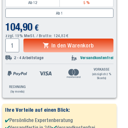
Ab 12
5 %
Ab 1
104,90
€
zzgl. 19% MwSt. / Brutto:
124,83
€
In den Warenkorb
2 - 4
Arbeitstage
Versandkostenfrei
VORKASSE
(abzüglich 2 %
Skonto)
RECHNUNG
(by mondu)
Ihre Vorteile auf einen Blick:
Persönliche Expertenberatung
Versandfertig in 24h
Versandkostenfrei