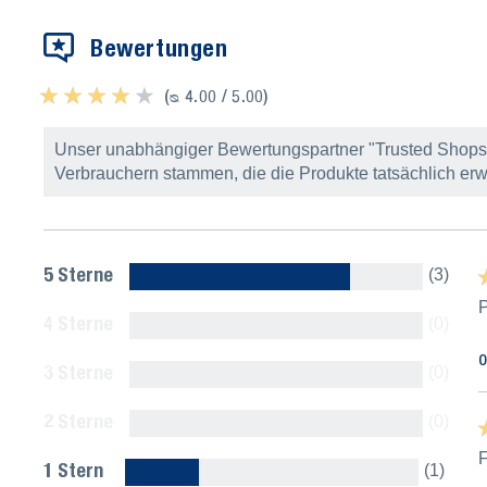
Bewertungen
★ ★ ★ ★ ★
★ ★ ★ ★ ★
(ᴓ 4.00 / 5.00)
Unser unabhängiger Bewertungspartner "Trusted Shops" 
Verbrauchern stammen, die die Produkte tatsächlich erw
5 Sterne
(3)
★
★
P
4 Sterne
(0)
O
3 Sterne
(0)
2 Sterne
(0)
★
★
F
1 Stern
(1)