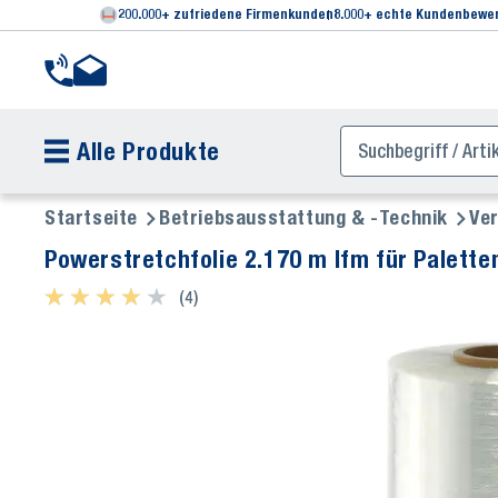
200.000+ zufriedene Firmenkunden
8.000+ echte Kundenbewe
Alle Produkte
Startseite
Betriebsausstattung & -Technik
Ve
Powerstretchfolie 2.170 m lfm für Palette
★ ★ ★ ★ ★
★ ★ ★ ★ ★
(4)