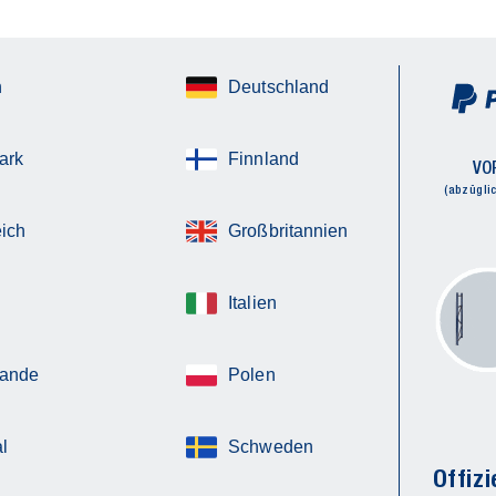
n
Deutschland
ark
Finnland
VO
(abzügli
ich
Großbritannien
Italien
lande
Polen
l
Schweden
Offizi