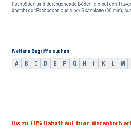
Fachböden sind durchgehende Böden, die auf den Trav
besteht der Fachboden aus einer Spanplatte (38 mm), aus 
Weitere Begriffe suchen:
A
B
C
D
E
F
G
H
I
K
L
M
Bis zu 10% Rabatt auf Ihren Warenkorb er