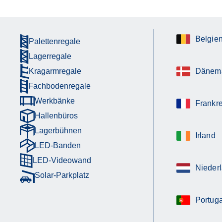
Belgie
Palettenregale
Lagerregale
Kragarmregale
Dänem
Fachbodenregale
Werkbänke
Frankre
Hallenbüros
Lagerbühnen
Irland
LED-Banden
LED-Videowand
Nieder
Solar-Parkplatz
Portuga