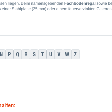
ersen liegen. Beim namensgebenden
Fachbodenregal
sowie b
einer Stahlplatte (25 mm) oder einem feuerverzinkten Gitterros
N
P
Q
R
S
T
U
V
W
Z
halten: